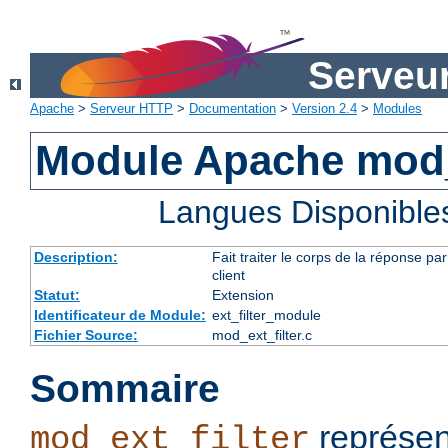
Serveu
Apache
>
Serveur HTTP
>
Documentation
>
Version 2.4
>
Modules
Module Apache mod_e
Langues Disponible
Description:
Fait traiter le corps de la réponse 
client
Statut:
Extension
Identificateur de Module:
ext_filter_module
Fichier Source:
mod_ext_filter.c
Sommaire
représen
mod_ext_filter