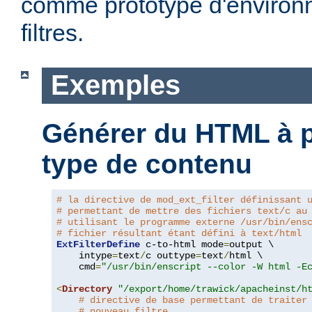
comme prototype d'environ
filtres.
Exemples
Générer du HTML à pa
type de contenu
# la directive de mod_ext_filter définissant 
# permettant de mettre des fichiers text/c au
# utilisant le programme externe /usr/bin/ens
# fichier résultant étant défini à text/html
ExtFilterDefine
 c-to-html mode
=
output \

    intype
=
text
/
c outtype
=
text
/
html \

    cmd
=
"/usr/bin/enscript --color -W html -E
<
Directory
"/export/home/trawick/apacheinst/h
# directive de base permettant de traiter
# nouveau filtre