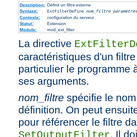
Description:
Définit un filtre externe
Syntaxe:
ExtFilterDefine
nom_filtre
paramètre
Contexte:
configuration du serveur
Statut:
Extension
Module:
mod_ext_filter
La directive
ExtFilterD
caractéristiques d'un filtr
particulier le programme 
ses arguments.
nom_filtre
spécifie le nom 
définition. On peut ensuit
pour référencer le filtre d
. Il d
SetOutputFilter