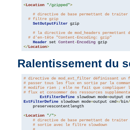
<
Location
"/gzipped"
>
# directive de base permettant de traiter
# filtre gzip
SetOutputFilter
 gzip

# la directive de mod_headers permettant 
# d'en-tête "Content-Encoding: gzip"
Header
 set 
Content
-
Encoding
</
Location
>
Ralentissement du s
# directive de mod_ext_filter définissant un 
# passer tous les flux en sortie par la comma
# modifie rien ; elle ne fait que compliquer 
# flux et consommer des ressources supplément
ExtFilterDefine
 slowdown mode
=
output c
ExtFilterDefine
 slowdown mode
=
output cmd
=/
bin
    preservescontentlength

<
Location
"/"
>
# directive de base permettant de traiter
# sortie avec le filtre slowdown
#