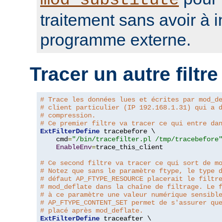
mod_substitute
traitement sans avoir à 
programme externe.
Tracer un autre filtre
# Trace les données lues et écrites par mod_d
# client particulier (IP 192.168.1.31) qui a 
# compression.
# Ce premier filtre va tracer ce qui entre da
ExtFilterDefine
 tracebefore \

    cmd
=
"/bin/tracefilter.pl /tmp/tracebefore
EnableEnv
=
trace_this_client

# Ce second filtre va tracer ce qui sort de m
# Notez que sans le paramètre ftype, le type 
# défaut AP_FTYPE_RESOURCE placerait le filtr
# mod_deflate dans la chaîne de filtrage. Le 
# à ce paramètre une valeur numérique sensibl
# AP_FTYPE_CONTENT_SET permet de s'assurer qu
# placé après mod_deflate.
ExtFilterDefine
 traceafter \
