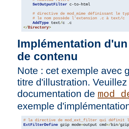
SetOutputFilter
 c-to-html

# directive de mod_mime définissant le ty
# le nom possède l'extension .c à text/c
AddType
 text
/
c 
.
</
Directory
>
Implémentation d'un 
de contenu
Note : cet exemple avec gz
titre d'illustration. Veuille
documentation de
mod_d
exemple d'implémentation
# la directive de mod_ext_filter qui définit 
ExtFilterDefine
 gzip mode
=
output cmd
=/
bin
/
gzip