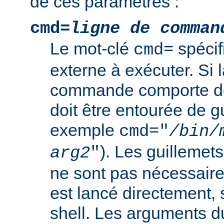
de ces paramètres :
cmd=
ligne de comman
Le mot-clé
spéci
cmd=
externe à exécuter. Si l
commande comporte de
doit être entourée de g
exemple
cmd="
/bin/
). Les guillemets
arg2
"
ne sont pas nécessair
est lancé directement, 
shell. Les arguments 