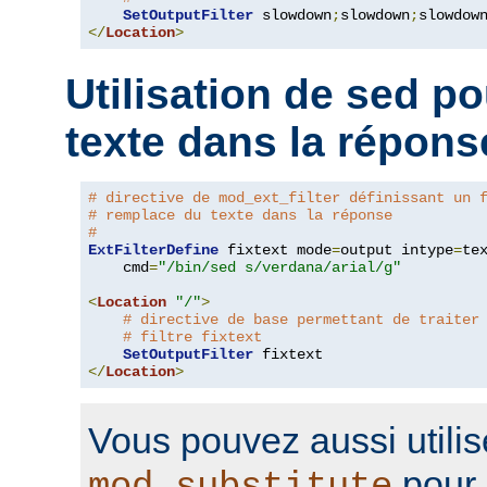
SetOutputFilter
 slowdown
;
slowdown
;
</
Location
>
Utilisation de sed p
texte dans la répons
# directive de mod_ext_filter définissant un 
# remplace du texte dans la réponse
#
ExtFilterDefine
 fixtext mode
=
output intype
=
te
    cmd
=
"/bin/sed s/verdana/arial/g"
<
Location
"/"
>
# directive de base permettant de traiter
# filtre fixtext
SetOutputFilter
</
Location
>
Vous pouvez aussi utilis
pour 