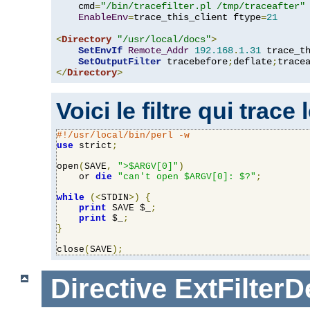
    cmd
=
"/bin/tracefilter.pl /tmp/traceafter"
 
EnableEnv
=
trace_this_client ftype
=
21
<
Directory
"/usr/local/docs"
>
SetEnvIf
Remote_Addr
192.168
.
1.31
 trace_th
SetOutputFilter
 tracebefore
;
deflate
;
</
Directory
>
Voici le filtre qui trace
#!/usr/local/bin/perl -w
use
 strict
;
open
(
SAVE
,
">$ARGV[0]"
)
    or 
die
"can't open $ARGV[0]: $?"
;
while
(<
STDIN
>)
{
print
 SAVE $_
;
print
 $_
;
}
close
(
SAVE
);
Directive
ExtFilterD