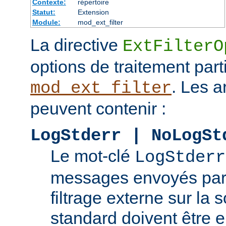
Contexte:
répertoire
Statut:
Extension
Module:
mod_ext_filter
La directive
ExtFilterO
options de traitement part
. Les 
mod_ext_filter
peuvent contenir :
LogStderr | NoLogSt
Le mot-clé
LogStderr
messages envoyés par
filtrage externe sur la s
standard doivent être e