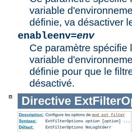
variable d'environnement
définie, va désactiver le 
enableenv=
env
Ce paramètre spécifie 
variable d'environnemen
définie pour que le filtr
désactivé.
Directive
ExtFilterO
Description:
Configure les options de
mod_ext_filter
Syntaxe:
ExtFilterOptions
option
[
option
] ...
Défaut:
ExtFilterOptions NoLogStderr