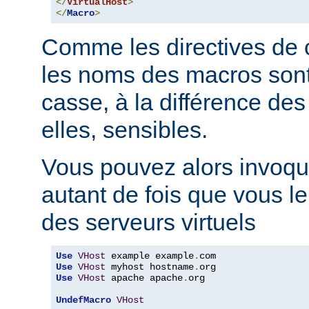
</
VirtualHost
>
</
Macro
>
Comme les directives de c
les noms des macros sont 
casse, à la différence des
elles, sensibles.
Vous pouvez alors invoqu
autant de fois que vous l
des serveurs virtuels
Use
VHost
 example example
.
Use
VHost
 myhost hostname
.
Use
VHost
 apache apache
.
org

UndefMacro
VHost