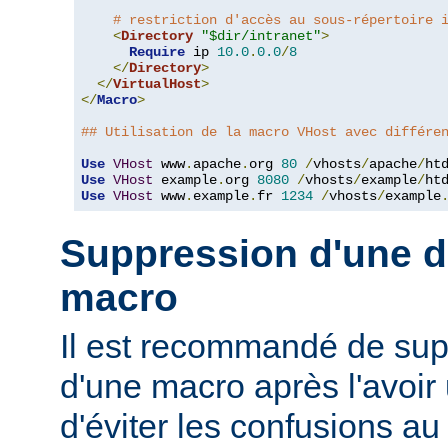
# restriction d'accès au sous-répertoire 
<
Directory
"$dir/intranet"
>
Require
 ip 
10.0
.
0.0
/
8
</
Directory
>
</
VirtualHost
>
</
Macro
>
## Utilisation de la macro VHost avec différe
Use
VHost
 www
.
apache
.
org 
80
/
vhosts
/
apache
/
Use
VHost
 example
.
org 
8080
/
vhosts
/
example
/
Use
VHost
 www
.
example
.
fr 
1234
/
vhosts
/
example
Suppression d'une dé
macro
Il est recommandé de supp
d'une macro après l'avoir 
d'éviter les confusions au 