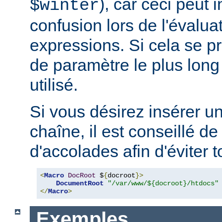
), car ceci peut 
$winter
confusion lors de l'évalua
expressions. Si cela se pr
de paramètre le plus long
utilisé.
Si vous désirez insérer u
chaîne, il est conseillé de
d'accolades afin d'éviter t
<
Macro
DocRoot
 $
{
docroot
}>
DocumentRoot
"/var/www/${docroot}/htdocs"
</
Macro
>
Exemples