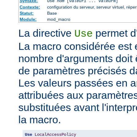
Syntaxe:
Use
nom
[
valeur1
...
valeurN
]
Contexte:
configuration du serveur, serveur virtuel, réper
Statut:
Base
Module:
mod_macro
La directive
permet d'
Use
La macro considérée est
nombre d'arguments doit 
de paramètres précisés da
Les valeurs passées en a
attribuées aux paramètre
substituées avant l'interpr
la macro.
Use
LocalAccessPolicy