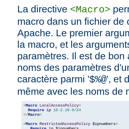
La directive
perm
<Macro>
macro dans un fichier de 
Apache. Le premier argum
la macro, et les argument
paramètres. Il est de bon a
noms des paramètres d'u
caractère parmi '
', et 
$%@
même avec les noms de 
<
Macro
LocalAccessPolicy
>
Require
 ip 
10.2
.
16.0
/
24
</
Macro
>
<
Macro
RestrictedAccessPolicy
 $ipnumbers
>
Require