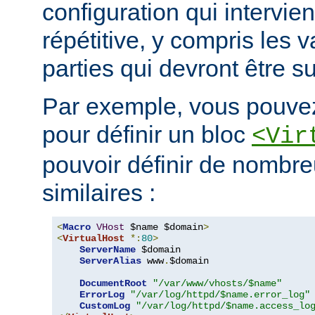
configuration qui intervie
répétitive, y compris les v
parties qui devront être s
Par exemple, vous pouvez
pour définir un bloc
<Vir
pouvoir définir de nombre
similaires :
<
Macro
VHost
 $name $domain
>
<
VirtualHost
*:
80
>
ServerName
 $domain

ServerAlias
 www
.
$domain

DocumentRoot
"/var/www/vhosts/$name"
ErrorLog
"/var/log/httpd/$name.error_log"
CustomLog
"/var/log/httpd/$name.access_lo