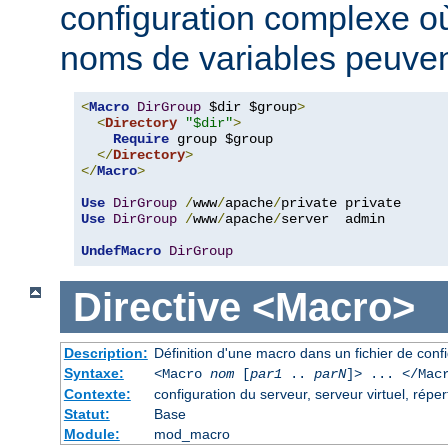
configuration complexe où
noms de variables peuvent
<
Macro
DirGroup
 $dir $group
>
<
Directory
"$dir"
>
Require
 group $group

</
Directory
>
</
Macro
>
Use
DirGroup
/
www
/
apache
/
Use
DirGroup
/
www
/
apache
/
server  admin

UndefMacro
DirGroup
Directive
<Macro>
Description:
Définition d'une macro dans un fichier de conf
Syntaxe:
<Macro
nom
[
par1
..
parN
]> ... </Mac
Contexte:
configuration du serveur, serveur virtuel, réper
Statut:
Base
Module:
mod_macro