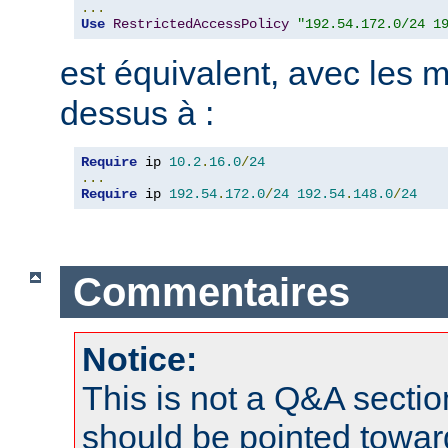
...
Use
RestrictedAccessPolicy
"192.54.172.0/24 1
est équivalent, avec les m
dessus à :
Require
 ip 
10.2
.
16.0
/
24
...
Require
 ip 
192.54
.
172.0
/
24
192.54
.
148.0
/
24
Commentaires
Notice:
This is not a Q&A sect
should be pointed towar