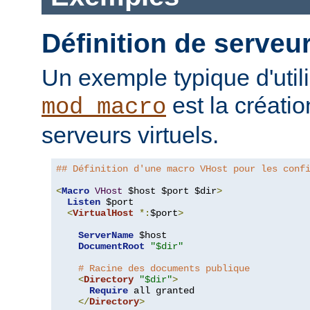
Définition de serveur
Un exemple typique d'util
est la créati
mod_macro
serveurs virtuels.
## Définition d'une macro VHost pour les conf
<
Macro
VHost
 $host $port $dir
>
Listen
 $port

<
VirtualHost
*:
$port
>
ServerName
 $host

DocumentRoot
"$dir"
# Racine des documents publique
<
Directory
"$dir"
>
Require
 all granted

</
Directory
>