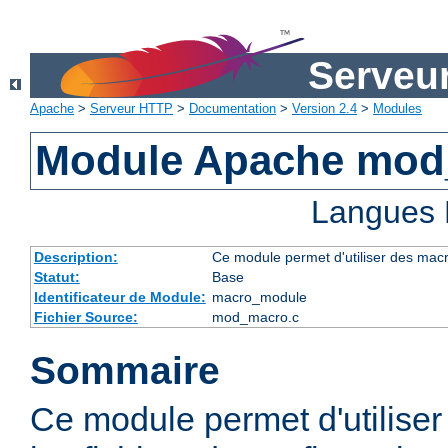
Serveu
Apache
>
Serveur HTTP
>
Documentation
>
Version 2.4
>
Modules
Module Apache mod
Langues 
Description:
Ce module permet d'utiliser des macr
Statut:
Base
Identificateur de Module:
macro_module
Fichier Source:
mod_macro.c
Sommaire
Ce module permet d'utilise