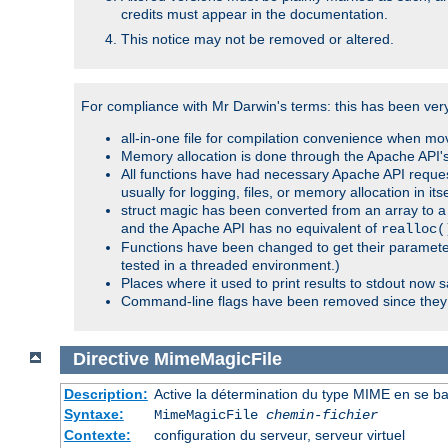
credits must appear in the documentation.
This notice may not be removed or altered.
For compliance with Mr Darwin's terms: this has been very 
all-in-one file for compilation convenience when mo
Memory allocation is done through the Apache API's
All functions have had necessary Apache API reques
usually for logging, files, or memory allocation in itse
struct magic has been converted from an array to a s
and the Apache API has no equivalent of
realloc(
Functions have been changed to get their parameters
tested in a threaded environment.)
Places where it used to print results to stdout now 
Command-line flags have been removed since they 
Directive
MimeMagicFile
Description:
Active la détermination du type MIME en se basa
Syntaxe:
MimeMagicFile
chemin-fichier
Contexte:
configuration du serveur, serveur virtuel