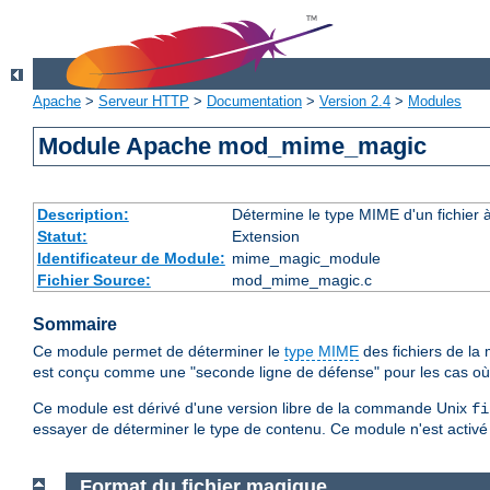
Apache
>
Serveur HTTP
>
Documentation
>
Version 2.4
>
Modules
Module Apache mod_mime_magic
Description:
Détermine le type MIME d'un fichier 
Statut:
Extension
Identificateur de Module:
mime_magic_module
Fichier Source:
mod_mime_magic.c
Sommaire
Ce module permet de déterminer le
type MIME
des fichiers de l
est conçu comme une "seconde ligne de défense" pour les cas o
Ce module est dérivé d'une version libre de la commande Unix
fi
essayer de déterminer le type de contenu. Ce module n'est activé q
Format du fichier magique