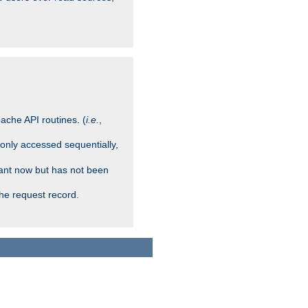
ache API routines. (
i.e.
,
 only accessed sequentially,
rant now but has not been
che request record.