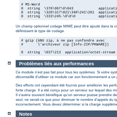
# MS-Word

0  string  \376\067\0\043            applicati
0  string  \320\317\021\340\241\261  applicati
0  string  \333\245-\0\0\0           applicat
Un champ optionnel codage MIME peut être ajouté dans la cin
définissent le type de codage.
# gzip (GNU zip, à ne pas confondre avec

#       l'archiveur zip [Info-ZIP/PKWARE])

0  string  \037\213  application/octet-stream
Problèmes liés aux performances
Ce module n'est pas fait pour tous les systèmes. Si votre sys
déconseillé d'utiliser ce module car son fonctionnement a u
Des efforts ont cependant été fournis pour améliorer les p
forte charge. Il a été conçu pour un serveur sur lequel des mi
Il s'avère souvent bénéfique qu'un serveur puisse prendre des
seul, ne serait-ce que pour diminuer le nombre d'appels du ty
incorrectement. Vous devez déterminer si la charge suppléme
Notes