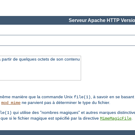
Serveur Apache HTTP Versio
à partir de quelques octets de son contenu
a même manière que la commande Unix
, à savoir en se basant 
file(1)
ù
ne parvient pas à déterminer le type du fichier.
mod_mime
qui utilise des "nombres magiques" et autres marques distinctive
le(1)
ue si le fichier magique est spécifié par la directive
.
MimeMagicFile