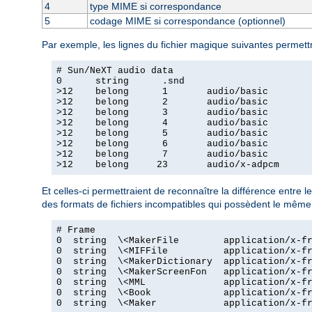
4
type MIME si correspondance
5
codage MIME si correspondance (optionnel)
Par exemple, les lignes du fichier magique suivantes permettr
# Sun/NeXT audio data

0      string      .snd

>12    belong      1       audio/basic

>12    belong      2       audio/basic

>12    belong      3       audio/basic

>12    belong      4       audio/basic

>12    belong      5       audio/basic

>12    belong      6       audio/basic

>12    belong      7       audio/basic

>12    belong     23       audio/x-adpcm
Et celles-ci permettraient de reconnaître la différence entre le
des formats de fichiers incompatibles qui possèdent le même 
# Frame

0  string  \<MakerFile        application/x-fr
0  string  \<MIFFile          application/x-fr
0  string  \<MakerDictionary  application/x-fr
0  string  \<MakerScreenFon   application/x-fr
0  string  \<MML              application/x-fr
0  string  \<Book             application/x-fr
0  string  \<Maker            application/x-fr