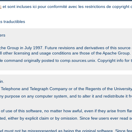
et sont incluses ici pour conformité avec les restrictions de copyright
c
s traductibles
ers
he Group in July 1997. Future revisions and derivatives of this sour
All other licensing and usage conditions are those of the Apache Group.
file command originally posted to comp.sources.unix. Copyright info for 
in.
an Telephone and Telegraph Company or of the Regents of the University 
y purpose on any computer system, and to alter it and redistribute it fre
 use of this software, no matter how awful, even if they arise from flaw
ted, either by explicit claim or by omission. Since few users ever read 
nd must not be misrepresented as being the original software. Since fe