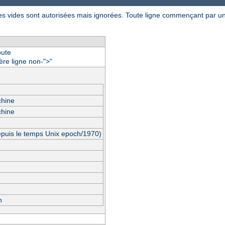
gnes vides sont autorisées mais ignorées. Toute ligne commençant par un
bute
ère ligne non-"
"
>
chine
chine
epuis le temps Unix epoch/1970)
n