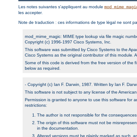
Les notes suivantes s'appliquent au module
mod_mime_magi
les accepter.
Note de traduction : ces informations de type légal ne sont pa
mod_mime_magic: MIME type lookup via file magic numb
Copyright (c) 1996-1997 Cisco Systems, Inc.
This software was submitted by Cisco Systems to the Apac
Cisco Systems as the original contributor of this module. 
Some of this code is derived from the free version of the 
below as required.
- Copyright (c) Ian F. Darwin, 1987. Written by Ian F. Darw
This software is not subject to any license of the Americ
Permission is granted to anyone to use this software for an
restrictions:
The author is not responsible for the consequences of
The origin of this software must not be misrepresen
in the documentation.
Altered versions must be plainly marked as such, a