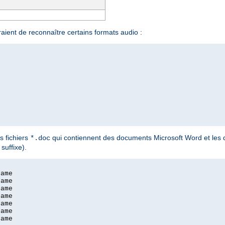
aient de reconnaître certains formats audio :
s fichiers
qui contiennent des documents Microsoft Word et le
*.doc
suffixe).
ame

ame

ame

ame

ame

ame

ame
