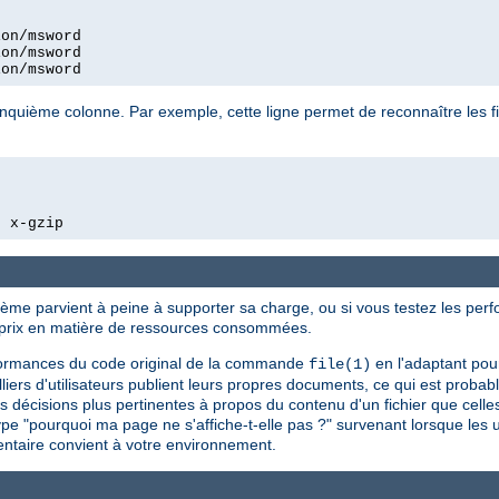
on/msword

on/msword

ion/msword
quième colonne. Par exemple, cette ligne permet de reconnaître les f
  x-gzip
tème parvient à peine à supporter sa charge, ou si vous testez les perf
n prix en matière de ressources consommées.
erformances du code original de la commande
en l'adaptant pou
file(1)
lliers d'utilisateurs publient leurs propres documents, ce qui est probab
 décisions plus pertinentes à propos du contenu d'un fichier que celles
pe "pourquoi ma page ne s'affiche-t-elle pas ?" survenant lorsque les u
ntaire convient à votre environnement.