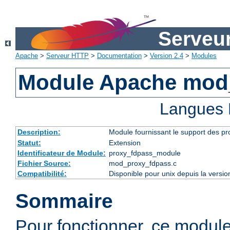
Serveu
Apache
>
Serveur HTTP
>
Documentation
>
Version 2.4
>
Modules
Module Apache mod
Langues 
Description:
Module fournissant le support des p
Statut:
Extension
Identificateur de Module:
proxy_fdpass_module
Fichier Source:
mod_proxy_fdpass.c
Compatibilité:
Disponible pour unix depuis la versi
Sommaire
Pour fonctionner, ce modul