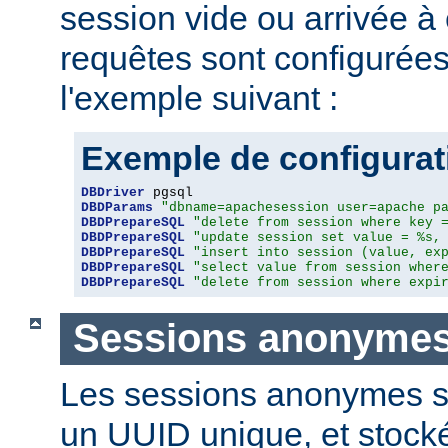
session vide ou arrivée à
requêtes sont configuré
l'exemple suivant :
Exemple de configura
DBDriver
DBDParams
"dbname=apachesession user=apache p
DBDPrepareSQL
"delete from session where key 
DBDPrepareSQL
"update session set value = %s,
DBDPrepareSQL
"insert into session (value, ex
DBDPrepareSQL
"select value from session wher
DBDPrepareSQL
"delete from session where expi
Sessions anonyme
Les sessions anonymes so
un UUID unique, et stock