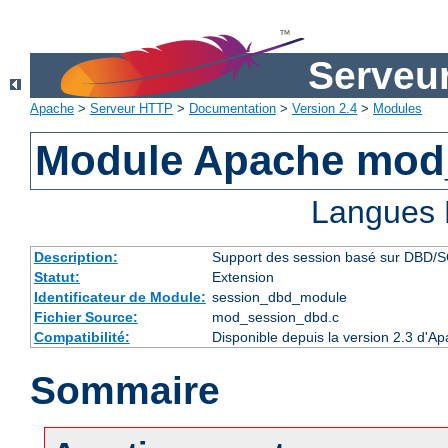
Serveu
Apache
>
Serveur HTTP
>
Documentation
>
Version 2.4
>
Modules
Module Apache mod
Langues 
Description:
Support des session basé sur DBD/
Statut:
Extension
Identificateur de Module:
session_dbd_module
Fichier Source:
mod_session_dbd.c
Compatibilité:
Disponible depuis la version 2.3 d'A
Sommaire