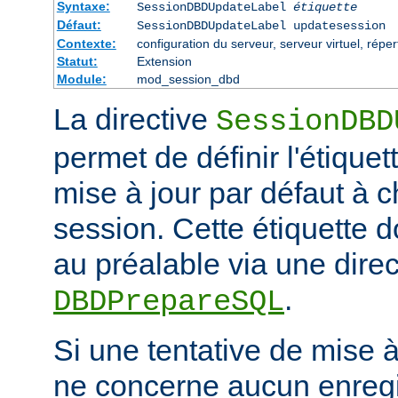
Syntaxe:
SessionDBDUpdateLabel
étiquette
Défaut:
SessionDBDUpdateLabel updatesession
Contexte:
configuration du serveur, serveur virtuel, réper
Statut:
Extension
Module:
mod_session_dbd
La directive
SessionDBD
permet de définir l'étiquet
mise à jour par défaut à 
session. Cette étiquette do
au préalable via une direc
.
DBDPrepareSQL
Si une tentative de mise 
ne concerne aucun enregis