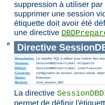
suppression à utiliser par
supprimer une session vid
étiquette doit avoir été dé
une directive
DBDPrepar
Directive
SessionDB
Description:
La requête SQL à utiliser pour insérer des se
Syntaxe:
SessionDBDInsertLabel
étiquette
Défaut:
SessionDBDInsertLabel insertsession
Contexte:
configuration du serveur, serveur virtuel, réper
Statut:
Extension
Module:
mod_session_dbd
La directive
SessionDBD
permet de définir l'étiquet