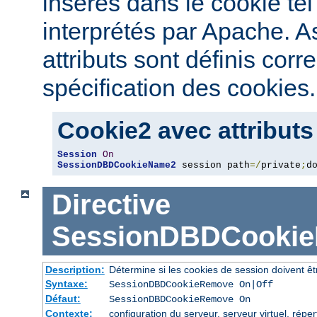
insérés dans le cookie tel
interprétés par Apache. 
attributs sont définis cor
spécification des cookies.
Cookie2 avec attributs
Session
On
SessionDBDCookieName2
 session path
=/
private
;
d
Directive
SessionDBDCooki
Description:
Détermine si les cookies de session doivent ê
Syntaxe:
SessionDBDCookieRemove On|Off
Défaut:
SessionDBDCookieRemove On
Contexte:
configuration du serveur, serveur virtuel, réper