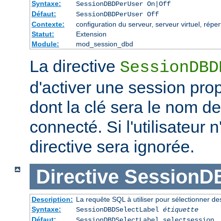
Syntaxe:
SessionDBDPerUser On|Off
Défaut:
SessionDBDPerUser Off
Contexte:
configuration du serveur, serveur virtuel, réper
Statut:
Extension
Module:
mod_session_dbd
La directive
SessionDBD
d'activer une session propr
dont la clé sera le nom de 
connecté. Si l'utilisateur 
directive sera ignorée.
Directive
SessionD
Description:
La requête SQL à utiliser pour sélectionner d
Syntaxe:
SessionDBDSelectLabel
étiquette
Défaut:
SessionDBDSelectLabel selectsession