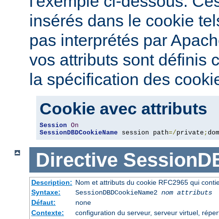
l'exemple ci-dessous. Ces 
insérés dans le cookie tel
pas interprétés par Apac
vos attributs sont définis
la spécification des cooki
Cookie avec attributs
Session
On
SessionDBDCookieName
 session path
=/
private
;
do
Directive
SessionD
Description:
Nom et attributs du cookie RFC2965 qui contien
Syntaxe:
SessionDBDCookieName2
nom
attributs
Défaut:
none
Contexte:
configuration du serveur, serveur virtuel, réper