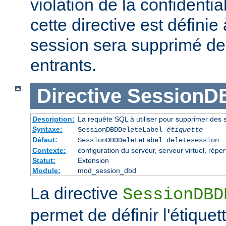
violation de la confidentiali
cette directive est définie
session sera supprimé d
entrants.
Directive
SessionD
Description:
La requête SQL à utiliser pour supprimer des
Syntaxe:
SessionDBDDeleteLabel
étiquette
Défaut:
SessionDBDDeleteLabel deletesession
Contexte:
configuration du serveur, serveur virtuel, réper
Statut:
Extension
Module:
mod_session_dbd
La directive
SessionDBD
permet de définir l'étiquet