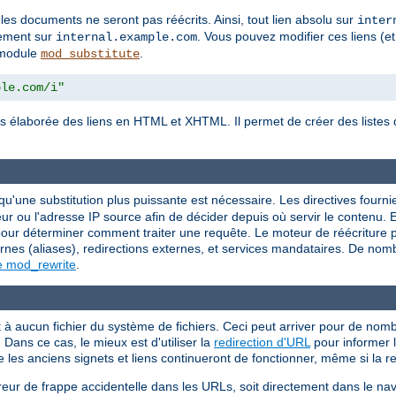
 les documents ne seront pas réécrits. Ainsi, tout lien absolu sur
inter
tement sur
. Vous pouvez modifier ces liens (et
internal.example.com
e module
.
mod_substitute
ple.com/i"
s élaborée des liens en HTML et XHTML. Il permet de créer des listes d
.
squ'une substitution plus puissante est nécessaire. Les directives fourn
r ou l'adresse IP source afin de décider depuis où servir le contenu. E
r déterminer comment traiter une requête. Le moteur de réécriture peu
rnes (aliases), redirections externes, et services mandataires. De nom
e mod_rewrite
.
 aucun fichier du système de fichiers. Ceci peut arriver pour de nombr
Dans ce cas, le mieux est d'utiliser la
redirection d'URL
pour informer l
e les anciens signets et liens continueront de fonctionner, même si la 
reur de frappe accidentelle dans les URLs, soit directement dans le nav