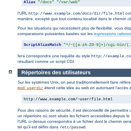
Alias
"/docs"
"/var/web"
l'URL
cor
http://www.example.com/docs/dir/file.html
manière, excepté que tout contenu localisé dans le chemin ci
Pour les situations qui nécessitent plus de flexibilité, vous d
comparaisons puissantes basées sur les
expressions rationn
ScriptAliasMatch
"^/~([a-zA-Z0-9]+)/cgi-bin/(
fera correspondre une requête du style
http://example.co
résultant comme un script CGI.
Répertoires des utilisateurs
Sur les systèmes Unix, on peut traditionnellement faire réfé
étend cette idée au web en autorisant l'accès a
mod_userdir
http://www.example.com/~user/file.html
Pour des raisons de sécurité, il est déconseillé de permettre u
un répertoire où sont situés les fichiers accessibles depuis le
l'URL ci-dessus correspondra à un fichier dont le chemin ser
tel qu'il est défini dans
.
/etc/passwd