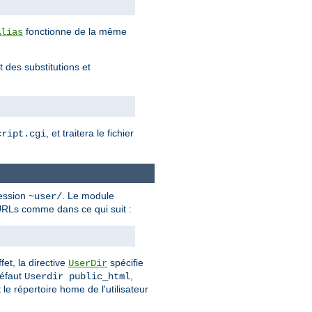
fonctionne de la même
Alias
 des substitutions et
, et traitera le fichier
cript.cgi
ression
. Le module
~user/
d'URLs comme dans ce qui suit :
fet, la directive
spécifie
UserDir
défaut
,
Userdir public_html
 le répertoire home de l'utilisateur