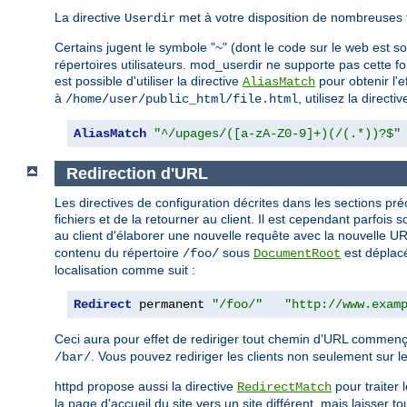
La directive
met à votre disposition de nombreuses 
Userdir
Certains jugent le symbole "~" (dont le code sur le web est 
répertoires utilisateurs. mod_userdir ne supporte pas cette fo
est possible d'utiliser la directive
pour obtenir l'
AliasMatch
à
, utilisez la directi
/home/user/public_html/file.html
AliasMatch
"^/upages/([a-zA-Z0-9]+)(/(.*))?$"
Redirection d'URL
Les directives de configuration décrites dans les sections 
fichiers et de la retourner au client. Il est cependant parfoi
au client d'élaborer une nouvelle requête avec la nouvelle
contenu du répertoire
sous
est déplacé
/foo/
DocumentRoot
localisation comme suit :
Redirect
 permanent 
"/foo/"
"http://www.exam
Ceci aura pour effet de rediriger tout chemin d'URL commen
. Vous pouvez rediriger les clients non seulement sur le
/bar/
httpd propose aussi la directive
pour traiter 
RedirectMatch
la page d'accueil du site vers un site différent, mais laisser t