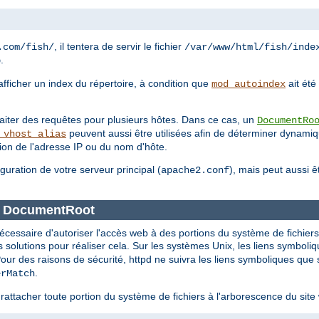
, il tentera de servir le fichier
.com/fish/
/var/www/html/fish/inde
.
p
'afficher un index du répertoire, à condition que
ait été
mod_autoindex
traiter des requêtes pour plusieurs hôtes. Dans ce cas, un
DocumentRo
peuvent aussi être utilisées afin de déterminer dynam
_vhost_alias
tion de l'adresse IP ou du nom d'hôte.
iguration de votre serveur principal (
), mais peut aussi 
apache2.conf
ce DocumentRoot
nécessaire d'autoriser l'accès web à des portions du système de fichier
solutions pour réaliser cela. Sur les systèmes Unix, les liens symboli
Pour des raisons de sécurité, httpd ne suivra les liens symboliques que 
.
erMatch
rattacher toute portion du système de fichiers à l'arborescence du sit