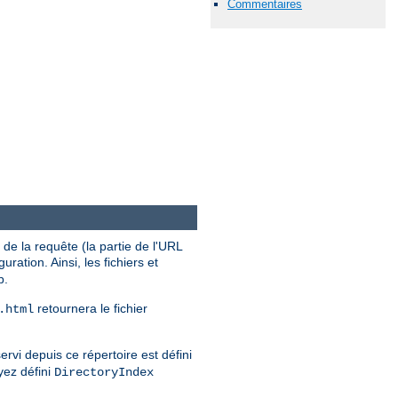
Commentaires
de la requête (la partie de l'URL
uration. Ainsi, les fichiers et
b.
retournera le fichier
.html
ervi depuis ce répertoire est défini
yez défini
DirectoryIndex