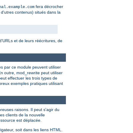
fera décrocher
nal.example.com
 d'utres contenus) situés dans la
'URLs et de leurs réécritures, de
ies par ce module peuvent utiliser
n outre, mod_rewrite peut utiliser
t effectuer les trois types de
breux exemples pratiques utilisant
euses raisons. Il peut s'agir du
es clients de la nouvelle
ressource est déplacée.
igateur, soit dans les liens HTML.