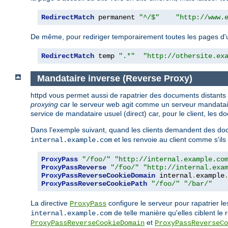
RedirectMatch
 permanent 
"^/$"
"http://www.
De même, pour rediriger temporairement toutes les pages d'un s
RedirectMatch
 temp 
".*"
"http://othersite.ex
Mandataire inverse (Reverse Proxy)
httpd vous permet aussi de rapatrier des documents distants
proxying
car le serveur web agit comme un serveur mandataire 
service de mandataire usuel (direct) car, pour le client, les
Dans l'exemple suivant, quand les clients demandent des doc
et les renvoie au client comme s'ils
internal.example.com
ProxyPass
"/foo/"
"http://internal.example.co
ProxyPassReverse
"/foo/"
"http://internal.exa
ProxyPassReverseCookieDomain
 internal
.
example
ProxyPassReverseCookiePath
"/foo/"
"/bar/"
La directive
configure le serveur pour rapatrier l
ProxyPass
de telle manière qu'elles ciblent le 
internal.example.com
et
ProxyPassReverseCookieDomain
ProxyPassReverseCo