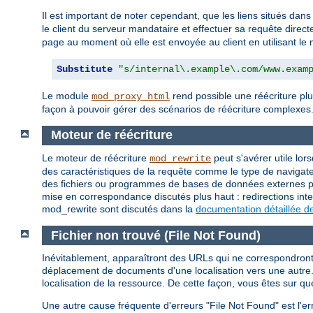
Il est important de noter cependant, que les liens situés dans
le client du serveur mandataire et effectuer sa requête direc
page au moment où elle est envoyée au client en utilisant l
Substitute
"s/internal\.example\.com/www.exam
Le module
rend possible une réécriture plu
mod_proxy_html
façon à pouvoir gérer des scénarios de réécriture complexes
Moteur de réécriture
Le moteur de réécriture
peut s'avérer utile lor
mod_rewrite
des caractéristiques de la requête comme le type de navigateu
des fichiers ou programmes de bases de données externes pou
mise en correspondance discutés plus haut : redirections inte
mod_rewrite sont discutés dans la
documentation détaillée d
Fichier non trouvé (File Not Found)
Inévitablement, apparaîtront des URLs qui ne correspondront à
déplacement de documents d'une localisation vers une autre. 
localisation de la ressource. De cette façon, vous êtes sur qu
Une autre cause fréquente d'erreurs "File Not Found" est l'er