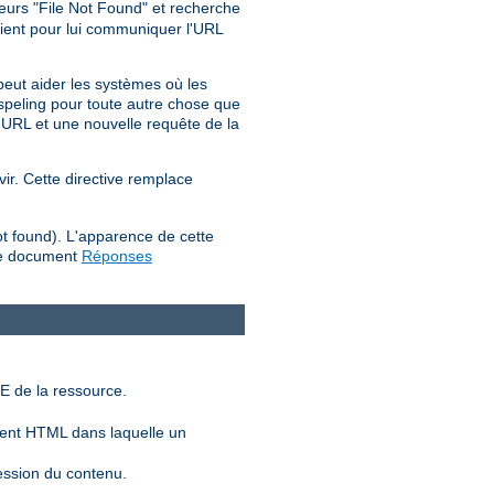
reurs "File Not Found" et recherche
lient pour lui communiquer l'URL
peut aider les systèmes où les
d_speling pour toute autre chose que
'URL et une nouvelle requête de la
vir. Cette directive remplace
ot found). L'apparence de cette
 le document
Réponses
E de la ressource.
ent HTML dans laquelle un
ession du contenu.