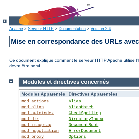
Apache
>
Serveur HTTP
>
Documentation
>
Version 2.4
Mise en correspondance des URLs avec 
Ce document explique comment le serveur HTTP Apache utilise l'UR
devra être servi.
Modules et directives concernés
Modules Apparentés
Directives Apparentées
mod_actions
Alias
mod_alias
AliasMatch
mod_autoindex
CheckSpelling
mod_dir
DirectoryIndex
mod_imagemap
DocumentRoot
mod_negotiation
ErrorDocument
mod_proxy
Options