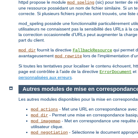
httpd propose le module
(sic) pour tenter de r
mod_speling
une ressource possédant un nom de fichier similaire. Si un t
correcte. Si plusieurs fichiers proches sont trouvés, une liste
mod_speling possède une fonctionnalité particulièrement utile
utilisateurs ne connaissent pas la sensibilité des URLs à la c
la correction occasionnelle d'URLs peut augmenter la charge 
part du client.
fournit la directive
qui permet d'
mod_dir
FallbackResource
avantageusement
lors de l'implémentation d'un
mod_rewrite
Si toutes les tentatives pour localiser le contenu échouent, 
page est contrôlée à l'aide de la directive
et 
ErrorDocument
personnalisées aux erreurs
.
Autres modules de mise en correspondanc
Les autres modules disponibles pour la mise en corresponda
- Met une URL en correspondance avec un
mod_actions
- Permet une mise en correspondance basique
mod_dir
- Met en correspondance une requête a
mod_imagemap
utilisateur clique.
- Sélectionne le document approprié
mod_negotiation