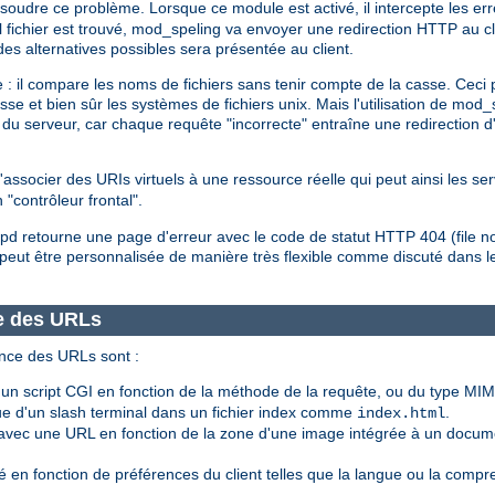
ésoudre ce problème. Lorsque ce module est activé, il intercepte les er
el fichier est trouvé, mod_speling va envoyer une redirection HTTP au c
 des alternatives possibles sera présentée au client.
 : il compare les noms de fichiers sans tenir compte de la casse. Ceci 
asse et bien sûr les systèmes de fichiers unix. Mais l'utilisation de mo
du serveur, car chaque requête "incorrecte" entraîne une redirection d
associer des URIs virtuels à une ressource réelle qui peut ainsi les ser
 "contrôleur frontal".
httpd retourne une page d'erreur avec le code de statut HTTP 404 (file n
peut être personnalisée de manière très flexible comme discuté dans
e des URLs
nce des URLs sont :
 script CGI en fonction de la méthode de la requête, ou du type MIM
 d'un slash terminal dans un fichier index comme
.
index.html
vec une URL en fonction de la zone d'une image intégrée à un docum
 en fonction de préférences du client telles que la langue ou la compr