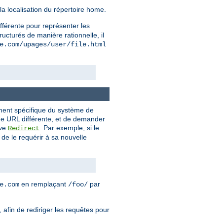
la localisation du répertoire home.
ifférente pour représenter les
ructurés de manière rationnelle, il
e.com/upages/user/file.html
ement spécifique du système de
 une URL différente, et de demander
ive
. Par exemple, si le
Redirect
de le requérir à sa nouvelle
en remplaçant
par
e.com
/foo/
 afin de rediriger les requêtes pour