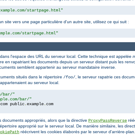
example.com/startpage.html"
ite vers une page particulière d'un autre site, utilisez ce qui suit :
ample.com/startpage.html"
 dans l'espace des URL du serveur local. Cette technique est appelée
m
en rapatriant les documents depuis un serveur distant puis les renvoya
 documents semblent appartenir au serveur mandataire inverse.
uments situés dans le répertoire
, le serveur rapatrie ces docum
/foo/
 appartenaient au serveur local.
m/bar/"
mple.com/bar/"
.
com public
.
example
.
es documents appropriés, alors que la directive
rééc
ProxyPassReverse
répertoire approprié sur le serveur local. De manière similaire, les direc
réécrivent les cookies élaborés par le serveur d'arrière-plan
okiePath