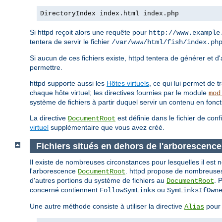
DirectoryIndex index.html index.php
Si httpd reçoit alors une requête pour
http://www.example
tentera de servir le fichier
/var/www/html/fish/index.ph
Si aucun de ces fichiers existe, httpd tentera de générer et d
permettre.
httpd supporte aussi les
Hôtes virtuels
, ce qui lui permet de 
chaque hôte virtuel; les directives fournies par le module
mod
système de fichiers à partir duquel servir un contenu en fonc
La directive
est définie dans le fichier de conf
DocumentRoot
virtuel
supplémentaire que vous avez créé.
Fichiers situés en dehors de l'arborescen
Il existe de nombreuses circonstances pour lesquelles il est 
l'arborescence
. httpd propose de nombreuses 
DocumentRoot
d'autres portions du système de fichiers au
. 
DocumentRoot
concerné contiennent
ou
FollowSymLinks
SymLinksIfOwn
Une autre méthode consiste à utiliser la directive
pour 
Alias