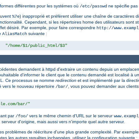
formes différentes pour les systèmes où
ne spécifie pas 
/etc/passwd
souvent
) inapproprié et préfèrent utiliser une chaîne de caractères d
%7e
nctionnalité. Cependant, si les répertoires home des utilisateurs sont st
effet désiré. Par exemple, pour faire correspondre
http://www.exampl
ve
suivante :
AliasMatch
"/home/$1/public_html/$3"
précédentes demandent à httpd d'extraire un contenu depuis un emplac
s souhaitable d'informer le client que le contenu demandé est localisé à
 URL. Ce processus se nomme
redirection
et est implémenté par la direct
 vers le nouveau répertoire
, vous pouvez demander aux clients 
/bar/
ple.com/bar/"
çant par
vers le même chemin d'URL sur le serveur
/foo/
www.exampl
 serveur d'origine, mais aussi vers n'importe quel autre serveur.
les problèmes de réécriture d'une plus grande complexité. Par exemple,
outes les autres requêtes inchangées, utilisez la configuration suivante :