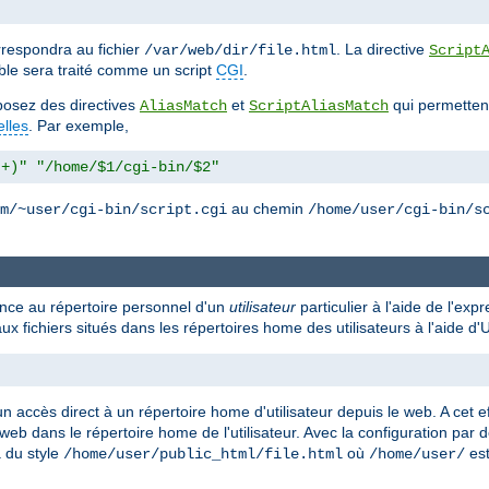
respondra au fichier
. La directive
/var/web/dir/file.html
Script
ble sera traité comme un script
CGI
.
isposez des directives
et
qui permettent
AliasMatch
ScriptAliasMatch
elles
. Par exemple,
.+)"
"/home/$1/cgi-bin/$2"
au chemin
m/~user/cgi-bin/script.cgi
/home/user/cgi-bin/s
rence au répertoire personnel d'un
utilisateur
particulier à l'aide de l'exp
ux fichiers situés dans les répertoires home des utilisateurs à l'aide 
n accès direct à un répertoire home d'utilisateur depuis le web. A cet ef
 web dans le répertoire home de l'utilisateur. Avec la configuration par 
a du style
où
est
/home/user/public_html/file.html
/home/user/