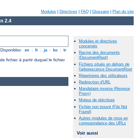
Modules
|
Directives
|
FAQ
|
Glossaire
|
Plan du site
n 2.4
Modules et directives
concernés
Disponibles:
en
|
fr
|
ja
|
ko
|
tr
Racine des documents
(DocumentRoot)
ichier à partir duquel le fichier
Fichiers situés en dehors de
l'arborescence DocumentRoot
Répertoires des utilisateurs
Redirection d'URL
Mandataire inverse (Reverse
Proxy)
Moteur de réécriture
Fichier non trouvé (File Not
Found)
Autres modules de mise en
correspondance des URLs
Voir aussi