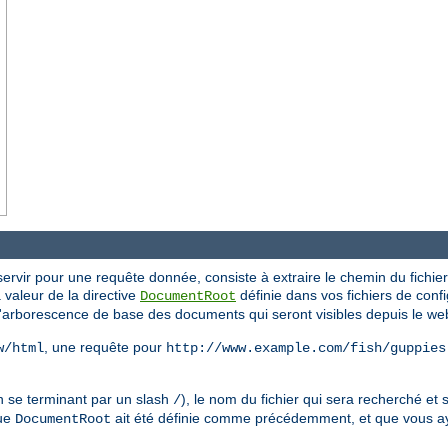
ervir pour une requête donnée, consiste à extraire le chemin du fichier 
la valeur de la directive
définie dans vos fichiers de config
DocumentRoot
l'arborescence de base des documents qui seront visibles depuis le we
, une requête pour
w/html
http://www.example.com/fish/guppies
n se terminant par un slash
), le nom du fichier qui sera recherché et s
/
que
ait été définie comme précédemment, et que vous a
DocumentRoot