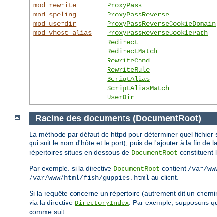
mod_rewrite
ProxyPass
mod_speling
ProxyPassReverse
mod_userdir
ProxyPassReverseCookieDomain
mod_vhost_alias
ProxyPassReverseCookiePath
Redirect
RedirectMatch
RewriteCond
RewriteRule
ScriptAlias
ScriptAliasMatch
UserDir
Racine des documents (DocumentRoot)
La méthode par défaut de httpd pour déterminer quel fichier s
qui suit le nom d'hôte et le port), puis de l'ajouter à la fin de 
répertoires situés en dessous de
constituent 
DocumentRoot
Par exemple, si la directive
contient
DocumentRoot
/var/ww
au client.
/var/www/html/fish/guppies.html
Si la requête concerne un répertoire (autrement dit un chemi
via la directive
. Par exemple, supposons 
DirectoryIndex
comme suit :