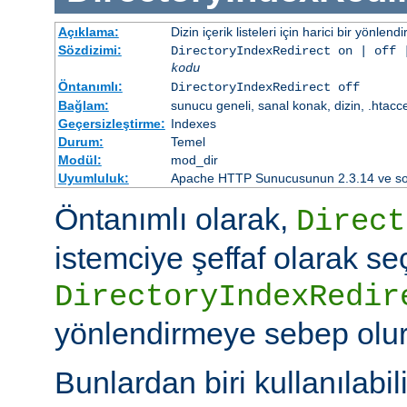
Açıklama:
Dizin içerik listeleri için harici bir yönlend
Sözdizimi:
DirectoryIndexRedirect on | off 
kodu
Öntanımlı:
DirectoryIndexRedirect off
Bağlam:
sunucu geneli, sanal konak, dizin, .htacc
Geçersizleştirme:
Indexes
Durum:
Temel
Modül:
mod_dir
Uyumluluk:
Apache HTTP Sunucusunun 2.3.14 ve sonr
Öntanımlı olarak,
Direct
istemciye şeffaf olarak se
DirectoryIndexRedir
yönlendirmeye sebep olur
Bunlardan biri kullanılabili