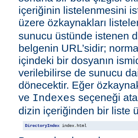
içeriğinin listelenmesini 
üzere özkaynakları listele
sunucu üstünde istenen di
belgenin URL’sidir; normal
içindeki bir dosyanın ismid
verilebilirse de sunucu d
dönecektir. Eğer özkaynak
ve
seçeneği at
Indexes
dizin içeriğinden bir liste 
DirectoryIndex
 index
.
html