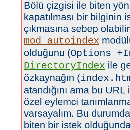
Bölü çizgisi ile biten yö
kapatılması bir bilginin
çıkmasına sebep olabilir
modülü
mod_autoindex
olduğunu (
Options +I
ile ge
DirectoryIndex
özkaynağın (
index.ht
atandığını ama bu URL i
özel eylemci tanımlanma
varsayalım. Bu durumda b
biten bir istek olduğund