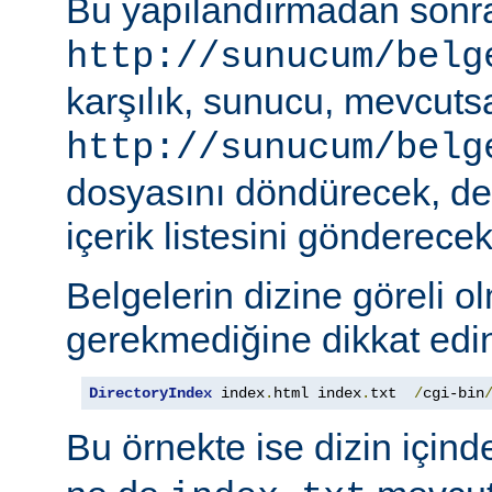
Bu yapılandırmadan sonra
http://sunucum/belg
karşılık, sunucu, mevcuts
http://sunucum/belg
dosyasını döndürecek, deği
içerik listesini gönderecekt
Belgelerin dizine göreli o
gerekmediğine dikkat edin
DirectoryIndex
 index
.
html index
.
txt  
/
cgi-bin
Bu örnekte ise dizin için