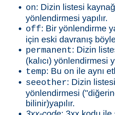
: Dizin listesi kayna
on
yönlendirmesi yapılır.
: Bir yönlendirme 
off
için eski davranış böyle
: Dizin lis
permanent
(kalıcı) yönlendirmesi ya
: Bu
ile aynı et
temp
on
: Dizin liste
seeother
yönlendirmesi ("diğerin
bilinir)yapılır.
3xx-code
: 3xx kodu ile