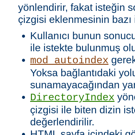
yönlendirir, fakat isteğin 
çizgisi eklenmesinin bazı i
Kullanıcı bunun sonuc
ile istekte bulunmuş olu
gerekt
mod_autoindex
Yoksa bağlantıdaki yol
sunamayacağından yanlı
yöne
DirectoryIndex
çizgisi ile biten dizin ist
değerlendirilir.
HTML sayfa içindeki gö