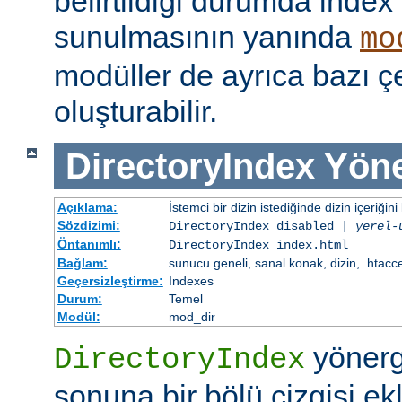
belirtildiği durumda index
sunulmasının yanında
mo
modüller de ayrıca bazı çe
oluşturabilir.
DirectoryIndex
Yöne
Açıklama:
İstemci bir dizin istediğinde dizin içeriğini l
Sözdizimi:
DirectoryIndex disabled |
yerel-
Öntanımlı:
DirectoryIndex index.html
Bağlam:
sunucu geneli, sanal konak, dizin, .htacc
Geçersizleştirme:
Indexes
Durum:
Temel
Modül:
mod_dir
yönerge
DirectoryIndex
sonuna bir bölü çizgisi ek