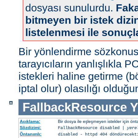
dosyası sunulurdu.
Faka
bitmeyen bir istek dizin
listelenmesi ile sonuçl
Bir yönlendirme sözkonu
tarayıcıların yanlışlıkla 
istekleri haline getirme (
iptal olur) olasılığı olduğ
FallbackResource
Y
Açıklama:
Bir dosya ile eşleşmeyen istekler için ön
Sözdizimi:
FallbackResource disabled |
yere
Öntanımlı:
disabled - httpd 404 döndürecekt