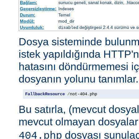
Bağlam:
sunucu geneli, sanal konak, dizin, .htacc
Geçersizleştirme:
Indexes
Durum:
Temel
Modül:
mod_dir
Uyumluluk:
değiştirgesi 2.4.4 sürümü ve so
disabled
Dosya sisteminde bulunma
istek yapıldığında HTTP'n
hatasını döndürmemesi iç
dosyanın yolunu tanımlar.
FallbackResource
/
not-404
.
php
Bu satırla, (mevcut dosya
mevcut olmayan dosyalar
dosyası sunulaca
404.php