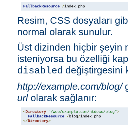
FallbackResource
/
index
.
php
Resim, CSS dosyaları gib
normal olarak sunulur.
Üst dizinden hiçbir şeyin
isteniyorsa bu özelliği ka
değiştirgesini 
disabled
http://example.com/blog/
g
url
olarak sağlanır:
<
Directory
"/web/example.com/htdocs/blog"
>
FallbackResource
/
blog
/
index
.
</
Directory
>