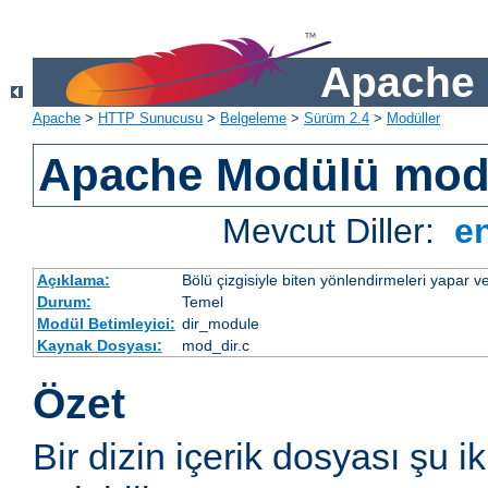
Apache 
Apache
>
HTTP Sunucusu
>
Belgeleme
>
Sürüm 2.4
>
Modüller
Apache Modülü mod
Mevcut Diller:
e
Açıklama:
Bölü çizgisiyle biten yönlendirmeleri yapar ve
Durum:
Temel
Modül Betimleyici:
dir_module
Kaynak Dosyası:
mod_dir.c
Özet
Bir dizin içerik dosyası şu i