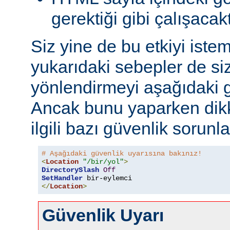
gerektiği gibi çalışacakt
Siz yine de bu etkiyi iste
yukarıdaki sebepler de si
yönlendirmeyi aşağıdaki gi
Ancak bunu yaparken dikk
ilgili bazı güvenlik sorunlar
# Aşağıdaki güvenlik uyarısına bakınız!
<
Location
"/bir/yol"
>
DirectorySlash
Off
SetHandler
 bir-eylemci
</
Location
>
Güvenlik Uyarı