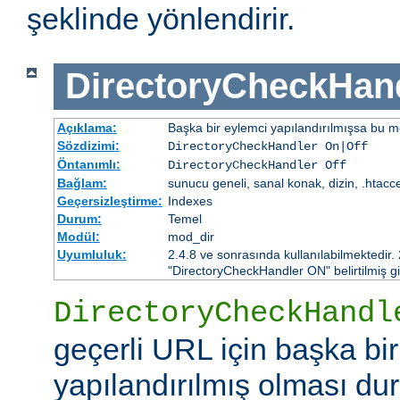
şeklinde yönlendirir.
DirectoryCheckHan
Açıklama:
Başka bir eylemci yapılandırılmışsa bu mo
Sözdizimi:
DirectoryCheckHandler On|Off
Öntanımlı:
DirectoryCheckHandler Off
Bağlam:
sunucu geneli, sanal konak, dizin, .htacc
Geçersizleştirme:
Indexes
Durum:
Temel
Modül:
mod_dir
Uyumluluk:
2.4.8 ve sonrasında kullanılabilmektedir.
"DirectoryCheckHandler ON" belirtilmiş gi
DirectoryCheckHandl
geçerli URL için başka bi
yapılandırılmış olması d