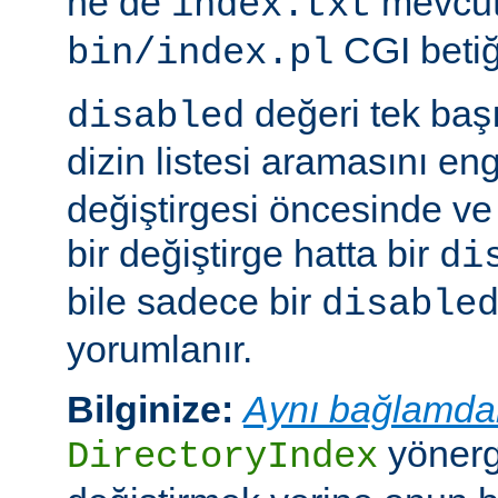
ne de
mevcut
index.txt
CGI betiği
bin/index.pl
değeri tek ba
disabled
dizin listesi aramasını eng
değiştirgesi öncesinde v
bir değiştirge hatta bir
di
bile sadece bir
disable
yorumlanır.
Bilginize:
Aynı bağlamda
yönerge
DirectoryIndex