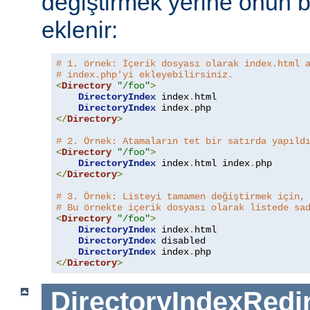
değiştirmek yerine onun b
eklenir:
# 1. örnek: İçerik dosyası olarak index.html 
# index.php'yi ekleyebilirsiniz.
<
Directory
"/foo"
>
DirectoryIndex
 index
.
html

DirectoryIndex
 index
.
</
Directory
>
# 2. Örnek: Atamaların tet bir satırda yapıld
<
Directory
"/foo"
>
DirectoryIndex
 index
.
html index
.
</
Directory
>
# 3. Örnek: Listeyi tamamen değiştirmek için,
# Bu örnekte içerik dosyası olarak listede sa
<
Directory
"/foo"
>
DirectoryIndex
 index
.
html

DirectoryIndex
 disabled

DirectoryIndex
 index
.
</
Directory
>
DirectoryIndexRedi