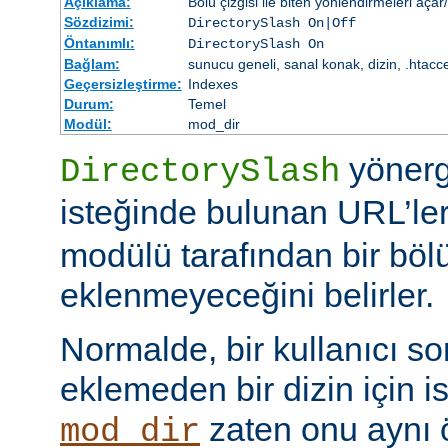
Açıklama:
Bölü çizgisi ile biten yönlendirmeleri açar
Sözdizimi:
DirectorySlash On|Off
Öntanımlı:
DirectorySlash On
Bağlam:
sunucu geneli, sanal konak, dizin, .htacc
Geçersizleştirme:
Indexes
Durum:
Temel
Modül:
mod_dir
yönerge
DirectorySlash
isteğinde bulunan URL’le
modülü tarafından bir bölü
eklenmeyeceğini belirler.
Normalde, bir kullanıcı son
eklemeden bir dizin için i
zaten onu aynı
mod_dir